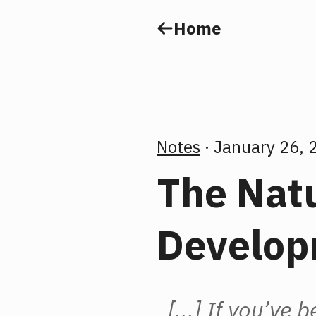
Home
Notes
January 26, 
The Natu
Develop
[...] If you’ve