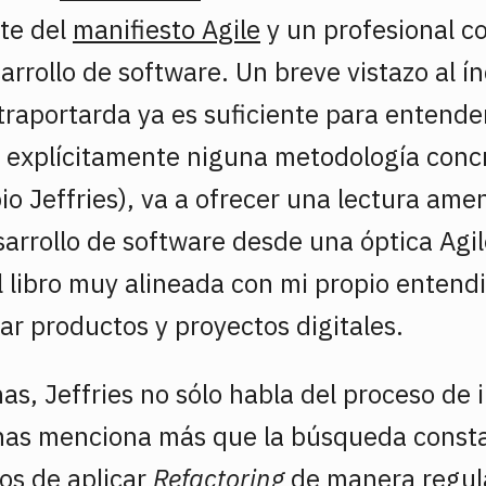
nte del
manifiesto Agile
y un profesional c
arrollo de software. Un breve vistazo al í
raportarda ya es suficiente para entender 
explícitamente niguna metodología concre
io Jeffries), va a ofrecer una lectura ame
esarrollo de software desde una óptica Agil
el libro muy alineada con mi propio enten
ar productos y proyectos digitales.
nas, Jeffries no sólo habla del proceso de
nas menciona más que la búsqueda consta
ios de aplicar
Refactoring
de manera regula