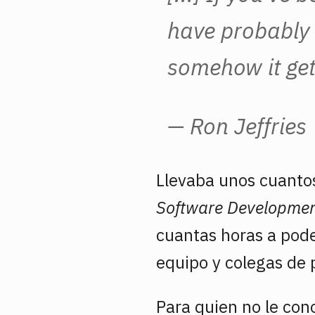
have probably o
somehow it get
—
Ron Jeffries
Llevaba unos cuantos
Software Developme
cuantas horas a poder
equipo y colegas de 
Para quien no le con