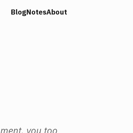
Blog
Notes
About
opment, you too