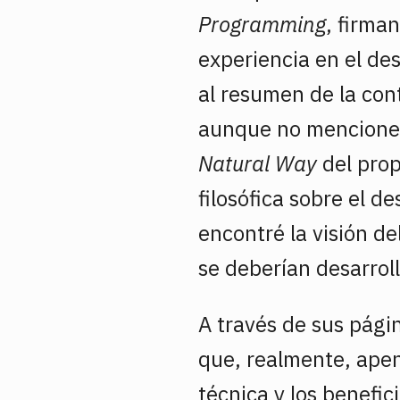
Programming
, firma
experiencia en el des
al resumen de la cont
aunque no mencione 
Natural Way
del prop
filosófica sobre el d
encontré la visión d
se deberían desarroll
A través de sus pági
que, realmente, ape
técnica y los benefic