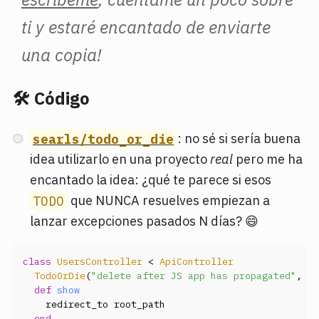
ti y estaré encantado de enviarte
una copia!
🛠 Código
searls/todo_or_die
: no sé si sería buena
idea utilizarlo en una proyecto
real
pero me ha
encantado la idea: ¿qué te parece si esos
TODO
que NUNCA resuelves empiezan a
lanzar excepciones pasados N días? 😄
class
UsersController
 < 
ApiController
TodoOrDie
(
"delete after JS app has propagated"
, 
by
def
show
    redirect_to root_path

end